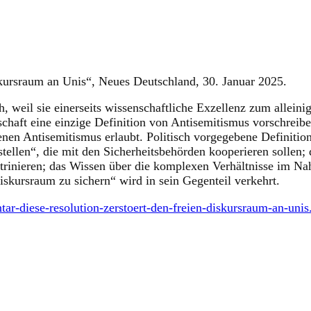
skursraum an Unis“, Neues Deutschland, 30. Januar 2025.
h, weil sie einerseits wissenschaftliche Exzellenz zum allein
chaft eine einzige Definition von Antisemitismus vorschreibe
nen Antisemitismus erlaubt. Politisch vorgegebene Definitio
stellen“, die mit den Sicherheitsbehörden kooperieren sollen;
ktrinieren; das Wissen über die komplexen Verhältnisse im N
iskursraum zu sichern“ wird in sein Gegenteil verkehrt.
ar-diese-resolution-zerstoert-den-freien-diskursraum-an-unis