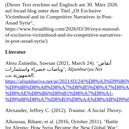
(Dieser Text erschien auf Englisch am 30. März 2026
auf focaal blog unter dem Titel „Of Exclusive
Victimhood and its Competitive Narratives in Post-
Assad Syria“,
https://www.focaalblog.com/2026/03/30/zoya-masoud-
of-exclusive-victimhood-and-its-competitive-narratives-
in-post-assad-syria/)
Literatur
Abou Zainedin, Sawsan (2021, March 24). ‘أنقاض
وباصات خضراء واستثمارات’,
Aljumhuriya.Net
الجمهورية.نت
,
https://aljumhuriya.net/ar/2021/03/24/%D8%A3%D
%D9%88%D8%A8%D8%A7%D8%B5%D8%A7%D8%A
%D8%AE%D8%B6%D8%B1%D8%A7%D8%A1-
%D9%88%D8%A7%D8%B3%D8%AA%D8%AB%D9%8
Alexander, Jeffrey C. (2012).
Trauma: A Social Theory
.
Alkousaa, Riham; et al. (2016, October 2011). ‘Battle
for Aleppo: How Syria Became the New Global War’,