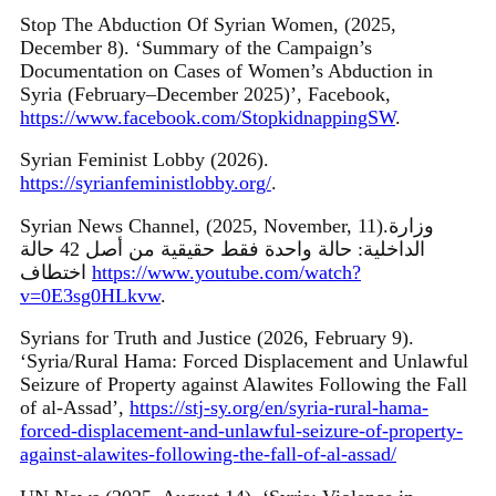
Stop The Abduction Of Syrian Women, (2025,
December 8). ‘Summary of the Campaign’s
Documentation on Cases of Women’s Abduction in
Syria (February–December 2025)’, Facebook,
https://www.facebook.com/StopkidnappingSW
.
Syrian Feminist Lobby (2026).
https://syrianfeministlobby.org/
.
Syrian News Channel, (2025, November, 11).وزارة
الداخلية: حالة واحدة فقط حقيقية من أصل 42 حالة
اختطاف
https://www.youtube.com/watch?
v=0E3sg0HLkvw
.
Syrians for Truth and Justice (2026, February 9).
‘Syria/Rural Hama: Forced Displacement and Unlawful
Seizure of Property against Alawites Following the Fall
of al-Assad’,
https://stj-sy.org/en/syria-rural-hama-
forced-displacement-and-unlawful-seizure-of-property-
against-alawites-following-the-fall-of-al-assad/