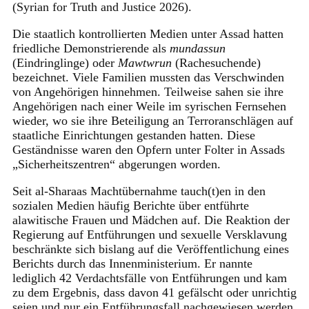
(Syrian for Truth and Justice 2026).
Die staatlich kontrollierten Medien unter Assad hatten
friedliche Demonstrierende als
mundassun
(Eindringlinge) oder
Mawtwrun
(Rachesuchende)
bezeichnet. Viele Familien mussten das Verschwinden
von Angehörigen hinnehmen. Teilweise sahen sie ihre
Angehörigen nach einer Weile im syrischen Fernsehen
wieder, wo sie ihre Beteiligung an Terroranschlägen auf
staatliche Einrichtungen gestanden hatten. Diese
Geständnisse waren den Opfern unter Folter in Assads
„Sicherheitszentren“ abgerungen worden.
Seit al-Sharaas Machtübernahme tauch(t)en in den
sozialen Medien häufig Berichte über entführte
alawitische Frauen und Mädchen auf. Die Reaktion der
Regierung auf Entführungen und sexuelle Versklavung
beschränkte sich bislang auf die Veröffentlichung eines
Berichts durch das Innenministerium. Er nannte
lediglich 42 Verdachtsfälle von Entführungen und kam
zu dem Ergebnis, dass davon 41 gefälscht oder unrichtig
seien und nur ein Entführungsfall nachgewiesen werden