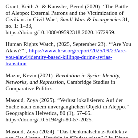
Grant, Keith A. & Kaussler, Bernd (2020). ‘The Battle
of Aleppo: External Patrons and the Victimization of
Civilians in Civil War’,
Small Wars & Insurgencies
31,
no. 1: 1–33,
https://doi.org/10.1080/09592318.2020.1672959.
Human Rights Watch, (2025, September 23). ‘“Are You
Alawi?”’,
https://www.hrw.org/report/2025/09/23/are-
you-alawi/identity-based-killings-during-syrias-
transition
.
Mazur, Kevin (2021).
Revolution in Syria: Identity,
Networks, and Repression
, Cambridge Studies in
Comparative Politics.
Masoud, Zoya (2025). “Verlust lokalisieren: Auf der
Suche nach einem unvergänglichen Objekt in Aleppo.”
Geographica Helvetica, 80 (1), 57–65.
https://doi.org/10.5194/gh-80-57-2025.
Masoud, Zoya (2024). “Das Denkmalschutz-Kollektiv
von Ost Aleppo. Handeln in “Todeswelten”.” In Dinge,