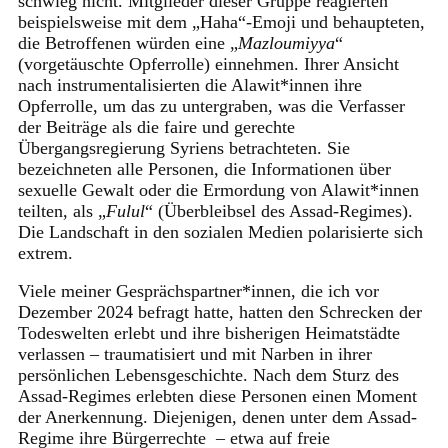
schwieg nicht. Mitglieder dieser Gruppe reagierten
beispielsweise mit dem „Haha“-Emoji und behaupteten,
die Betroffenen würden eine „
Mazloumiyya
“
(vorgetäuschte Opferrolle) einnehmen. Ihrer Ansicht
nach instrumentalisierten die Alawit*innen ihre
Opferrolle, um das zu untergraben, was die Verfasser
der Beiträge als die faire und gerechte
Übergangsregierung Syriens betrachteten. Sie
bezeichneten alle Personen, die Informationen über
sexuelle Gewalt oder die Ermordung von Alawit*innen
teilten, als „
Fulul
“ (Überbleibsel des Assad-Regimes).
Die Landschaft in den sozialen Medien polarisierte sich
extrem.
Viele meiner Gesprächspartner*innen, die ich vor
Dezember 2024 befragt hatte, hatten den Schrecken der
Todeswelten erlebt und ihre bisherigen Heimatstädte
verlassen – traumatisiert und mit Narben in ihrer
persönlichen Lebensgeschichte. Nach dem Sturz des
Assad-Regimes erlebten diese Personen einen Moment
der Anerkennung. Diejenigen, denen unter dem Assad-
Regime ihre Bürgerrechte – etwa auf freie