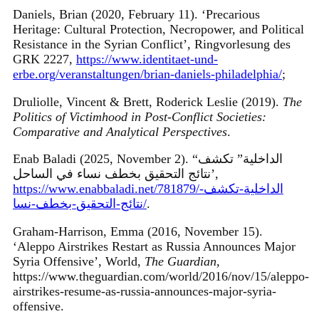
Daniels, Brian (2020, February 11). ‘Precarious
Heritage: Cultural Protection, Necropower, and Political
Resistance in the Syrian Conflict’, Ringvorlesung des
GRK 2227,
https://www.identitaet-und-
erbe.org/veranstaltungen/brian-daniels-philadelphia/
;
Druliolle, Vincent & Brett, Roderick Leslie (2019).
The
Politics of Victimhood in Post-Conflict Societies:
Comparative and Analytical Perspectives
.
Enab Baladi (2025, November 2). “الداخلية” تكشف
نتائج التحقيق بخطف نساء في الساحل’,
-
-تكشف
https://www.enabbaladi.net/781879/الداخلية
-نسا
-بخطف
-التحقيق
نتائج
/
.
Graham-Harrison, Emma (2016, November 15).
‘Aleppo Airstrikes Restart as Russia Announces Major
Syria Offensive’, World,
The Guardian
,
https://www.theguardian.com/world/2016/nov/15/aleppo-
airstrikes-resume-as-russia-announces-major-syria-
offensive.