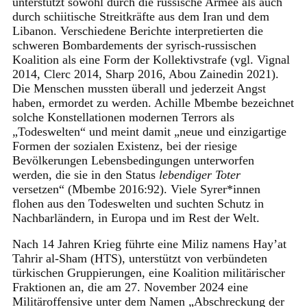
unterstützt sowohl durch die russische Armee als auch
durch schiitische Streitkräfte aus dem Iran und dem
Libanon. Verschiedene Berichte interpretierten die
schweren Bombardements der syrisch-russischen
Koalition als eine Form der Kollektivstrafe (vgl. Vignal
2014, Clerc 2014, Sharp 2016, Abou Zainedin 2021).
Die Menschen mussten überall und jederzeit Angst
haben, ermordet zu werden. Achille Mbembe bezeichnet
solche Konstellationen modernen Terrors als
„Todeswelten“ und meint damit „neue und einzigartige
Formen der sozialen Existenz, bei der riesige
Bevölkerungen Lebensbedingungen unterworfen
werden, die sie in den Status
lebendiger Toter
versetzen“ (Mbembe 2016:92). Viele Syrer*innen
flohen aus den Todeswelten und suchten Schutz in
Nachbarländern, in Europa und im Rest der Welt.
Nach 14 Jahren Krieg führte eine Miliz namens Hay’at
Tahrir al-Sham (HTS), unterstützt von verbündeten
türkischen Gruppierungen, eine Koalition militärischer
Fraktionen an, die am 27. November 2024 eine
Militäroffensive unter dem Namen „Abschreckung der