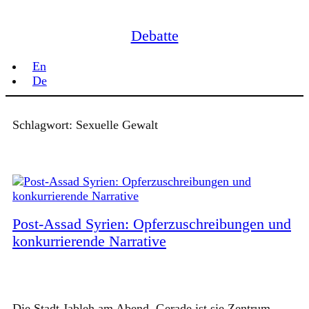
Zum
Inhalt
Debatte
springen
En
De
Schlagwort:
Sexuelle Gewalt
Post-Assad Syrien: Opferzuschreibungen und
konkurrierende Narrative
Die Stadt Jableh am Abend. Gerade ist sie Zentrum