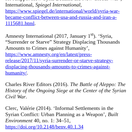
International,
Spiegel International
,
https://www.spiegel.de/international/world/syria-war-
became-conflict-between-usa-and-russia-and-iran-a-
1115681.html
.
st
Amnesty International (2017, January 1
). ‘Syria,
“Surrender or Starve” Strategy Displacing Thousands
Amounts to Crimes against Humanity’,
https://www.amnesty.org/en/latest/press-
release/2017/11/syria-surrender-or-starve-strategy-
displacing-thousands-amounts-to-crimes-against-
humanity/
.
Charles River Editors (2016).
The Battle of Aleppo: The
History of the Ongoing Siege at the Center of the Syrian
Civil War
.
Clerc, Valérie (2014). ‘Informal Settlements in the
Syrian Conflict: Urban Planning as a Weapon’,
Built
Environment
40, no. 1: 34–51,
https://doi.org/10.2148/benv.40.1.34