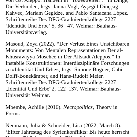
Die Verbinden, hrgs. Janna Vogl, Ayşegül Dinççağ
Kahvec, Mariam Gegidze, and Pablo Santacana López.
Schriftenreihe Des DFG-Graduiertenkollegs 2227
‘Identität Und Erbe’ 5, 36– 47. Weimar: Bauhaus-
Universitätsverlag.
Masoud, Zoya (2022). “Der Verlust Eines Unsichtbaren
Monuments: Von Mentalen Repräsentationen Der al-
Khusrawiyya Moschee in Der Altstadt Aleppos.” In
Instabile Konstruktionen: Interdisziplinäre Forschungen
zu »Identität Und Erbe«, hrgs. Simone Bogner, Gabi
Dolff-Bonekämper, and Hans-Rudolf Meier.
Schriftenreihe Des DFG-Graduiertenkollegs 2227
„Identität Und Erbe“2, 122–137. Weimar: Bauhaus-
Universität Weimar.
Mbembe, Achille (2016).
Necropolitics
, Theory in
Forms.
Neumann, Julia & Schneider, Lisa (2022, March 8).
‘Elfter Jahrestag des Syrienkonflikts: Bis heute herrscht