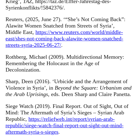
Krieg’,
TAZ
, https://taz.de/Elfter-Jahrestag-des-
Syrienkonflikts/!5842376/.
Reuters, (2025, June 27). ‘“She’s Not Coming Back”:
Alawite Women Snatched from Streets of Syria’,
Middle East,
https://www.reuters.com/world/middle-
east/shes-not-coming-back-alawite-women-snatched-
streets-syria-2025-06-27/
.
Rothberg, Michael (2009). Multidirectional Memory:
Remembering the Holocaust in the Age of
Decolonization.
Sharp, Deen (2016). ‘Urbicide and the Arrangement of
Violence in Syria’, in
Beyond the Square: Urbanism and
the Arab Uprisings
, eds. Deen Sharp and Claire Panetta.
Siege Watch (2019). Final Report. Out of Sight, Out of
Mind: The Aftermath of Syria’s Sieges – Syrian Arab
Republic,
https://reliefweb.int/report/syrian-arab-
republic/siege-watch-final-report-out-sight-out-mind-
aftermath-syria-s-sieges
.