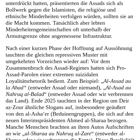
unterdrückt hatten, präsentierten die Assads sich als
Bollwerk gegen die Islamisten, die religiöse und
ethnische Minderheiten verfolgen würden, sollten sie an
die Macht kommen. Tatsächlich aber lebten
Minderheitengemeinschaften oft unterhalb der
Armutsgrenze ohne angemessene Infrastruktur.
Nach einer kurzen Phase der Hoffnung auf Aussöhnung
tauchten die gleichen repressiven Muster mit
umgekehrten Vorzeichen wieder auf: Vor dem
Zusammenbruch des Assad-Regimes hatten sich Pro-
Assad-Parolen einer extremen suizidalen
Loyalitätsrhetorik bedient. Zum Beispiel: „
Al-Assad au
la Ahad“
(entweder Assad oder niemand), „
Al-Asad au
Nahruq al-Balad
“ (entweder Assad oder wir verbrennen
das Land). Ende 2025 tauchten in der Region um Deir
az-Zour ähnliche Slogans auf, insbesondere geäußert
von den al-Asha’er (Beduinengruppen), die sich auf den
neuen Interimspräsidenten Ahmed al-Sharaa bezogen.
Manche Menschen brachten an ihren Autos Aufschriften
an wie „
al-Sharaa au Nahruq al-Zare
“ (entweder al-
Sharaa oder wir verbrennen die Ernte). Diese Parallelität